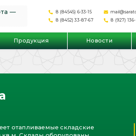
ота —
8 (84545) 6-33-15
mail@sarato
8 (8452) 33-87-67
8 (927) 136
Продукция
Новости
а
еет отапливаемые складские
 кв.м. Склады оборудованы