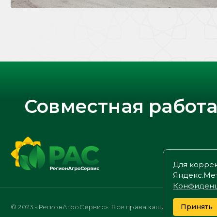
Совместная работа
Главная
Для коррек
Яндекс.Мет
Конфиденц
Принять
© 2023 «РегионАгроСервис». Все права защищены. Сайт не