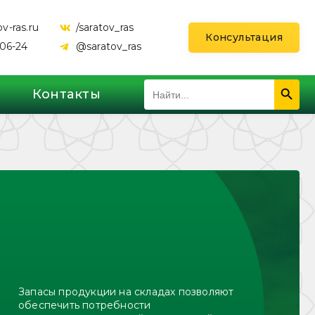
v-ras.ru
/saratov_ras
Консультация
-06-24
@saratov_ras
Search 
Search
Контакты
for:
Запасы продукции на складах позволяют
обеспечить потребности