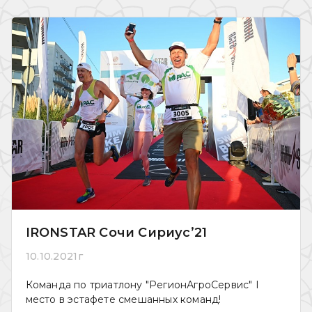
IRONSTAR Сочи Сириус’21
10.10.2021г
Команда по триатлону "РегионАгроСервис" I
место в эстафете смешанных команд!