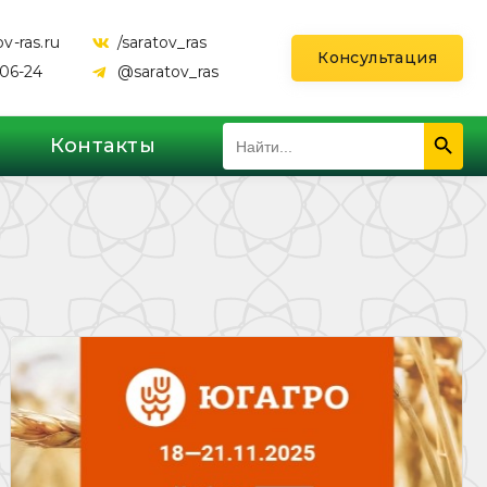
v-ras.ru
/saratov_ras
Консультация
-06-24
@saratov_ras
Search 
Search
Контакты
for: