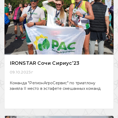
IRONSTAR Сочи Сириус’23
09.10.2023г
Команда "РегионАгроСервис" по триатлону
заняла II место в эстафете смешанных команд