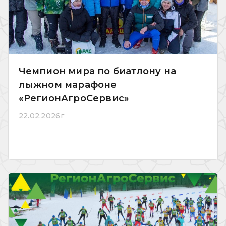
Чемпион мира по биатлону на
лыжном марафоне
«РегионАгроСервис»
22.02.2026г