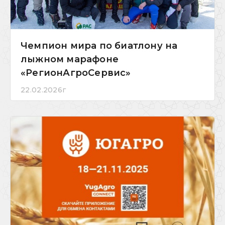
Чемпион мира по биатлону на
лыжном марафоне
«РегионАгроСервис»
22.02.2026г