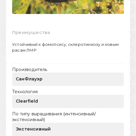
Преимущества
Устойчивый к фомопсису, склеротиниозу и новым
расам ЛМР
Производитель
СанФлауэр
Технология
Clearfield
По типу выращивания (интенсивный/
экстенсивный)
Экстенсивный