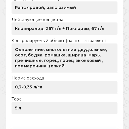
Рапс яровой, рапс озимый
Действующие вещества
Клопиралид, 267 г/л + Пиклорам, 67 г/л
Контролируемый объект (на что направлен)
Однолетние, многолетние двудольные,
осот, бодяк, ромашка, щирица, марь,
гречишные, горец, горец вьюнковый ,
подмаренник цепкий
Норма расхода
0,3-0,35 л/га
Тара
5 л