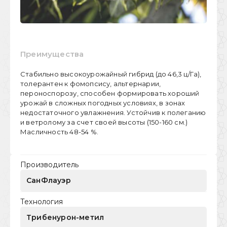
Преимущества
Стабильно высокоурожайный гибрид (до 46,3 ц/Га),
толерантен к фомопсису, альтернарии,
пероноспорозу, способен формировать хороший
урожай в сложных погодных условиях, в зонах
недостаточного увлажнения. Устойчив к полеганию
и ветролому за счет своей высоты (150-160 см.)
Масличность 48-54 %.
Производитель
СанФлауэр
Технология
Трибенурон-метил