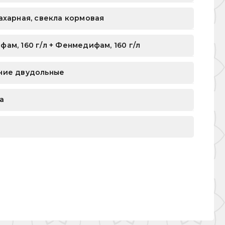
ахарная, свекла кормовая
ам, 160 г/л + Фенмедифам, 160 г/л
ние двудольные
га