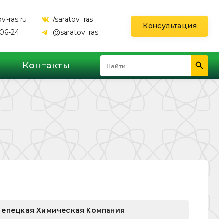
v-ras.ru
/saratov_ras
Консультация
-06-24
@saratov_ras
Search 
Search
Контакты
for:
Чепецкая Химическая Компания