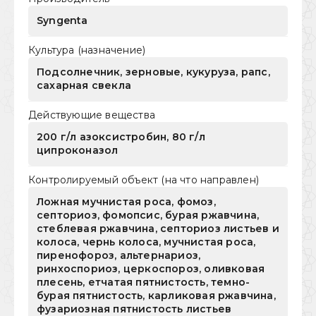
Syngenta
Культура (назначение)
Подсолнечник, зерновые, кукуруза, рапс,
сахарная свекла
Действующие вещества
200 г/л азоксистробин, 80 г/л
ципроконазол
Контролируемый объект (на что направлен)
Ложная мучнистая роса, фомоз,
септориоз, фомопсис, бурая ржавчина,
стеблевая ржавчина, септориоз листьев и
колоса, чернь колоса, мучнистая роса,
пиренофороз, альтернариоз,
ринхоспориоз, церкоспороз, оливковая
плесень, етчатая пятнистость, темно-
бурая пятнистость, карликовая ржавчина,
фузариозная пятнистость листьев